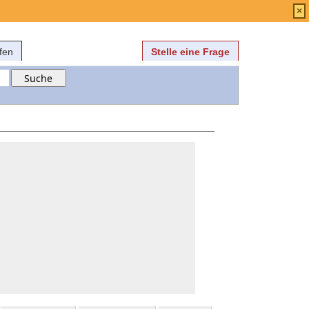
Anmelden
über
FAQ
×
fen
Stelle eine Frage