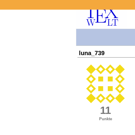
luna_739
11
Punkte