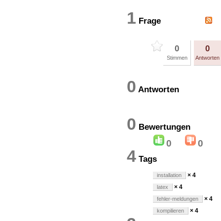
1
Frage
0
0
Stimmen
Antworten
0
Antworten
0
Bewertung
0
0
4
Tags
× 4
installation
× 4
latex
× 4
fehler-meldungen
× 4
kompilieren