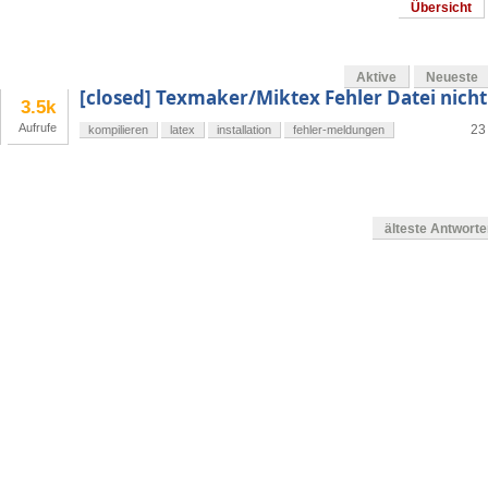
Übersicht
Aktive
Neueste
[closed] Texmaker/Miktex Fehler Datei nich
3.5k
Aufrufe
23
kompilieren
latex
installation
fehler-meldungen
älteste Antwort
en