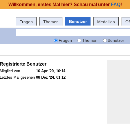
Willkommen, erstes Mal hier? Schau mal unter
FAQ
!
Benutzer
Fragen
Themen
Medaillen
Of
Fragen
Themen
Benutzer
Registrierte Benutzer
Mitglied von
16 Apr '20, 16:14
Letztes Mal gesehen
08 Dez '24, 01:12