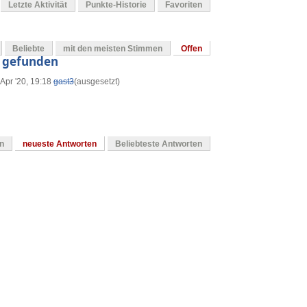
Letzte Aktivität
Punkte-Historie
Favoriten
Beliebte
mit den meisten Stimmen
Offen
t gefunden
 Apr '20, 19:18
gast3
(ausgesetzt)
en
neueste Antworten
Beliebteste Antworten