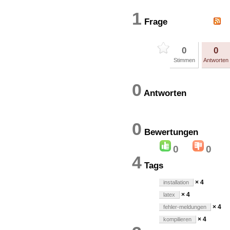
1
Frage
0
0
Stimmen
Antworten
0
Antworten
0
Bewertung
0
0
4
Tags
× 4
installation
× 4
latex
× 4
fehler-meldungen
× 4
kompilieren