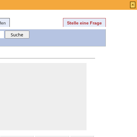
Anmelden
über
FAQ
×
fen
Stelle eine Frage