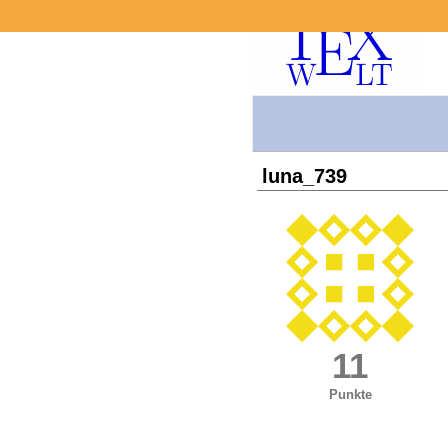
luna_739
11
Punkte