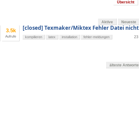
Übersicht
Aktive
Neueste
[closed] Texmaker/Miktex Fehler Datei nich
3.5k
Aufrufe
23
kompilieren
latex
installation
fehler-meldungen
älteste Antwort
en