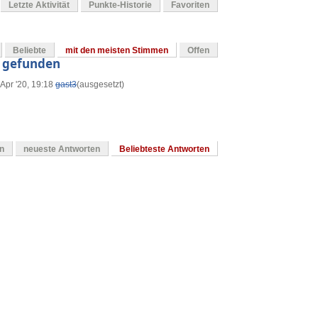
Letzte Aktivität
Punkte-Historie
Favoriten
Beliebte
mit den meisten Stimmen
Offen
t gefunden
 Apr '20, 19:18
gast3
(ausgesetzt)
en
neueste Antworten
Beliebteste Antworten