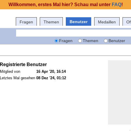
Willkommen, erstes Mal hier? Schau mal unter
FAQ
!
Benutzer
Fragen
Themen
Medaillen
Of
Fragen
Themen
Benutzer
Registrierte Benutzer
Mitglied von
16 Apr '20, 16:14
Letztes Mal gesehen
08 Dez '24, 01:12