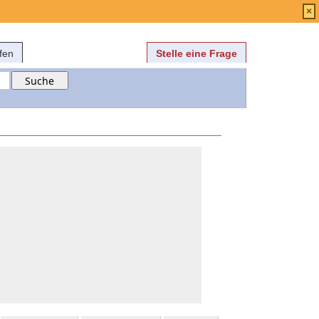
Anmelden
über
FAQ
×
fen
Stelle eine Frage