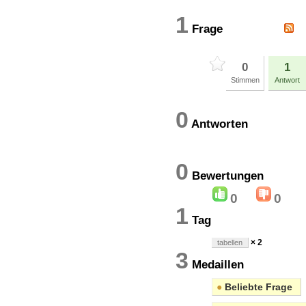
1
Frage
0
1
Stimmen
Antwort
0
Antworten
0
Bewertung
0
0
1
Tag
× 2
tabellen
3
Medaillen
●
Beliebte Frage