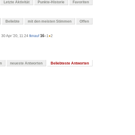
Letzte Aktivität
Punkte-Historie
Favoriten
Beliebte
mit den meisten Stimmen
Offen
16
30 Apr '20, 11:24
tknauf
●
1
●
2
en
neueste Antworten
Beliebteste Antworten