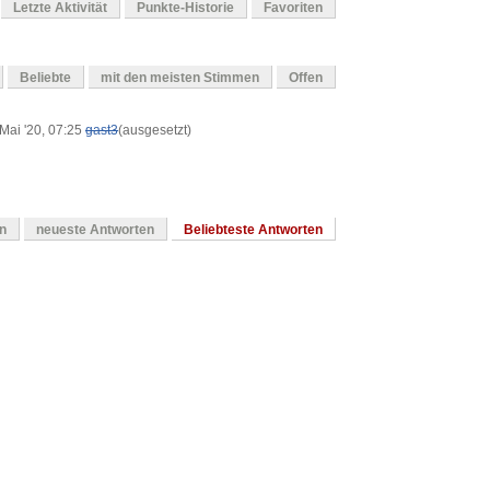
Letzte Aktivität
Punkte-Historie
Favoriten
Beliebte
mit den meisten Stimmen
Offen
Mai '20, 07:25
gast3
(ausgesetzt)
en
neueste Antworten
Beliebteste Antworten