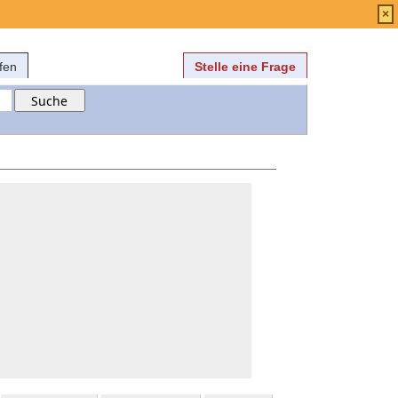
Anmelden
über
FAQ
×
fen
Stelle eine Frage