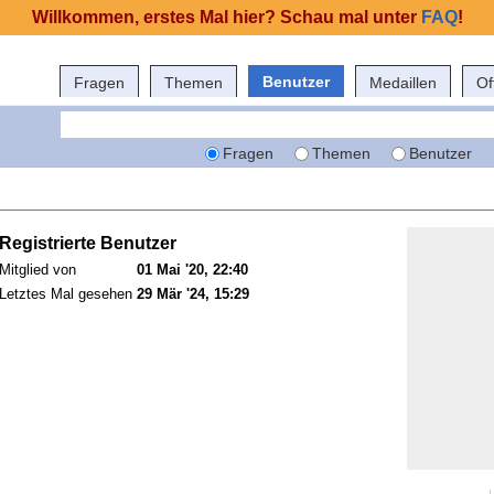
Willkommen, erstes Mal hier? Schau mal unter
FAQ
!
Benutzer
Fragen
Themen
Medaillen
Of
Fragen
Themen
Benutzer
Registrierte Benutzer
Mitglied von
01 Mai '20, 22:40
Letztes Mal gesehen
29 Mär '24, 15:29