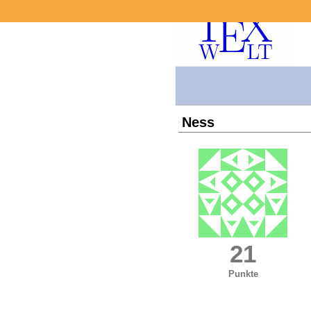
Ness
21
Punkte