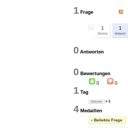
1
Frage
1
1
Stimme
Antwort
0
Antworten
0
Bewertung
0
0
1
Tag
× 3
titelseite
4
Medaillen
●
Beliebte Frage