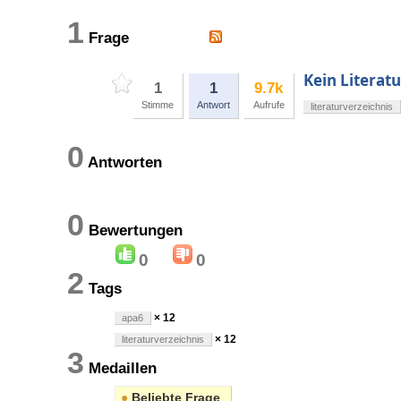
1
Frage
Kein Literat
1
1
9.7k
Stimme
Antwort
Aufrufe
literaturverzeichnis
0
Antworten
0
Bewertungen
0
0
2
Tags
× 12
apa6
× 12
literaturverzeichnis
3
Medaillen
●
Beliebte Frage