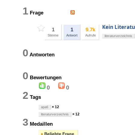
1
Frage
Kein Literat
1
1
9.7k
Stimme
Antwort
Aufrufe
literaturverzeichnis
0
Antworten
0
Bewertungen
0
0
2
Tags
× 12
apa6
× 12
literaturverzeichnis
3
Medaillen
●
Beliebte Frage