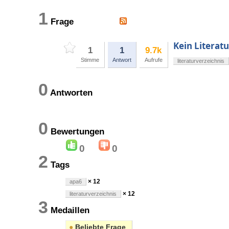
1
Frage
Kein Literat
1
1
9.7k
Stimme
Antwort
Aufrufe
literaturverzeichnis
0
Antworten
0
Bewertungen
0
0
2
Tags
× 12
apa6
× 12
literaturverzeichnis
3
Medaillen
●
Beliebte Frage