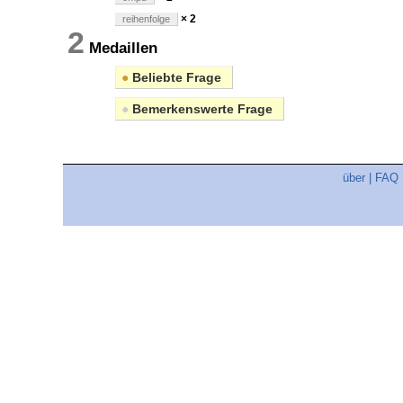
× 2
reihenfolge
2
Medaillen
●
Beliebte Frage
●
Bemerkenswerte Frage
über
|
FAQ