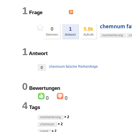
1
Frage
chemnum fal
0
1
5.8k
Stimmen
Antwort
Aufrufe
nummerierung
c
1
Antwort
chemnum falsche Reihenfolge
0
0
Bewertungen
0
0
4
Tags
× 2
nummerierung
× 2
chemnum
× 2
cmpd