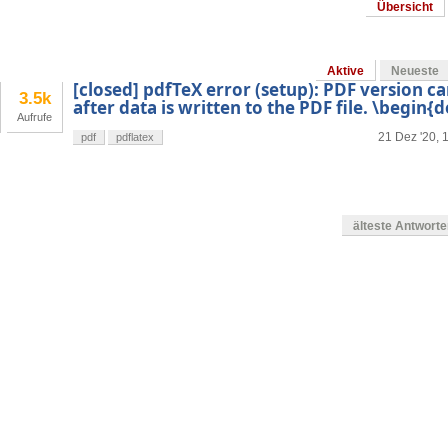
Übersicht
Aktive
Neueste
[closed] pdfTeX error (setup): PDF version 
3.5k
after data is written to the PDF file. \begin
Aufrufe
21 Dez '20, 
pdf
pdflatex
älteste Antwort
en