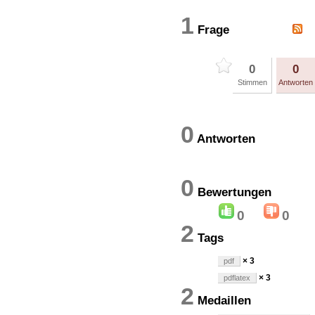
1
Frage
0
0
Stimmen
Antworten
0
Antworten
0
Bewertung
0
0
2
Tags
× 3
pdf
× 3
pdflatex
2
Medaillen