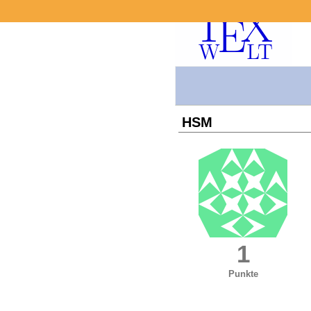
HSM
1
Punkte