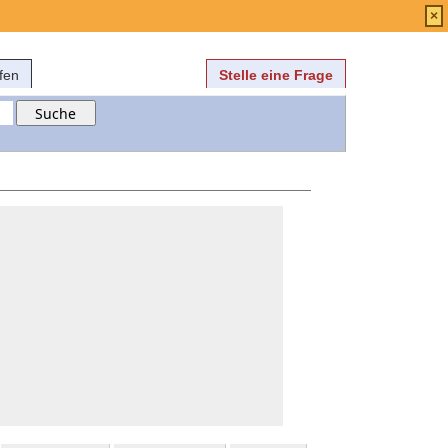
Anmelden
über
FAQ
×
fen
Stelle eine Frage