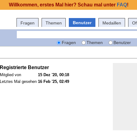
Willkommen, erstes Mal hier? Schau mal unter
FAQ
!
Benutzer
Fragen
Themen
Medaillen
Of
Fragen
Themen
Benutzer
Registrierte Benutzer
Mitglied von
15 Dez '20, 00:18
Letztes Mal gesehen
16 Feb '25, 02:49