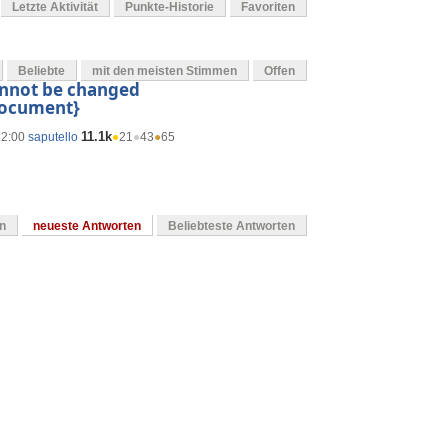
Letzte Aktivität
Punkte-Historie
Favoriten
Beliebte
mit den meisten Stimmen
Offen
cannot be changed
{document}
11.1k
12:00
saputello
●
21
●
43
●
65
en
neueste Antworten
Beliebteste Antworten