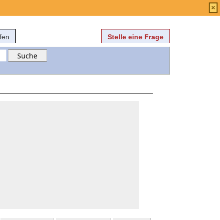
Anmelden
über
FAQ
×
fen
Stelle eine Frage