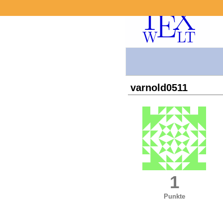
varnold0511
1
Punkte