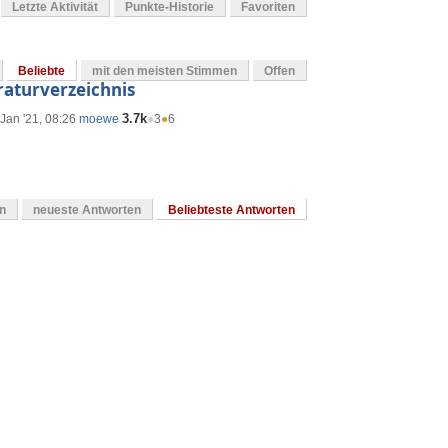
Letzte Aktivität
Punkte-Historie
Favoriten
Beliebte
mit den meisten Stimmen
Offen
raturverzeichnis
3.7k
Jan '21, 08:26
moewe
●
3
●
6
en
neueste Antworten
Beliebteste Antworten