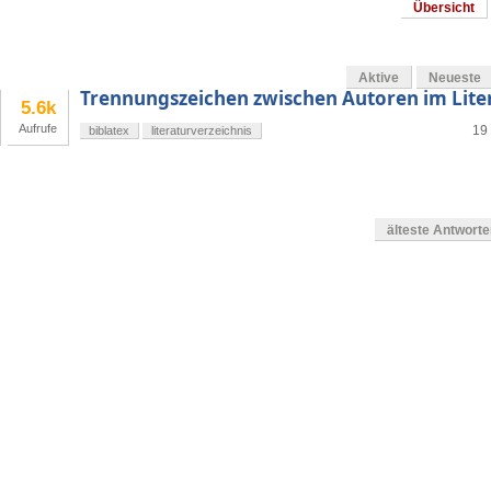
Übersicht
Aktive
Neueste
Trennungszeichen zwischen Autoren im Lite
5.6k
Aufrufe
19 
biblatex
literaturverzeichnis
älteste Antwort
en