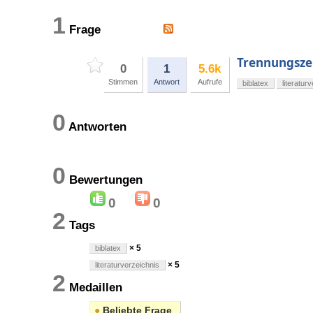
1
Frage
Trennungszei
0
1
5.6k
Stimmen
Antwort
Aufrufe
biblatex
literatur
0
Antworten
0
Bewertungen
0
0
2
Tags
× 5
biblatex
× 5
literaturverzeichnis
2
Medaillen
●
Beliebte Frage