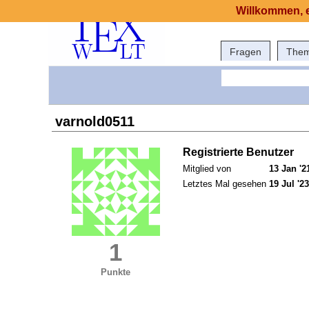
Willkommen, e
Fragen
The
varnold0511
Registrierte Benutzer
Mitglied von
13 Jan '2
Letztes Mal gesehen
19 Jul '23
1
Punkte