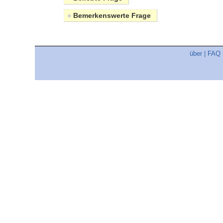
●
Bemerkenswerte Frage
über
|
FAQ