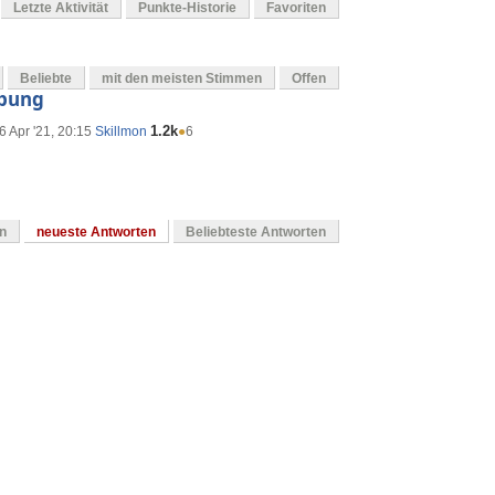
Letzte Aktivität
Punkte-Historie
Favoriten
Beliebte
mit den meisten Stimmen
Offen
bung
1.2k
6 Apr '21, 20:15
Skillmon
●
6
en
neueste Antworten
Beliebteste Antworten