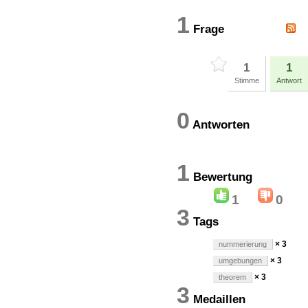
1
Frage
1
1
Stimme
Antwort
0
Antworten
1
Bewertun
1
0
3
Tags
× 3
nummerierung
× 3
umgebungen
× 3
theorem
3
Medaillen