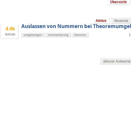
Übersicht
Aktive
Neueste
Auslassen von Nummern bei Theoremumge
4.6k
Aufrufe
1
umgebungen
nummerierung
theorem
älteste Antwort
g