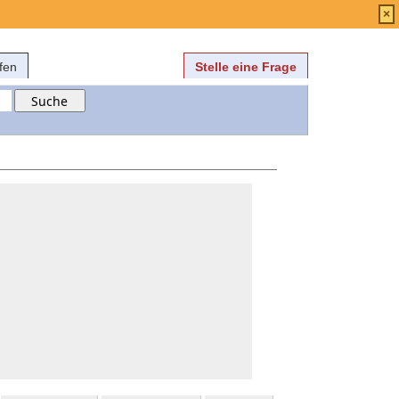
Anmelden
über
FAQ
×
fen
Stelle eine Frage