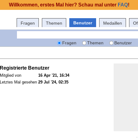
Willkommen, erstes Mal hier? Schau mal unter
FAQ
!
Benutzer
Fragen
Themen
Medaillen
Of
Fragen
Themen
Benutzer
Registrierte Benutzer
Mitglied von
16 Apr '21, 16:34
Letztes Mal gesehen
29 Jul '24, 02:35