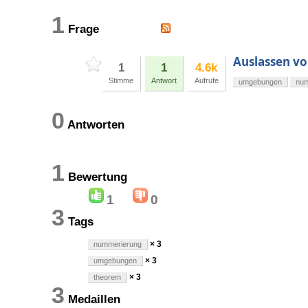
1
Frage
Auslassen 
1
1
4.6k
Stimme
Antwort
Aufrufe
umgebungen
num
0
Antworten
1
Bewertung
1
0
3
Tags
× 3
nummerierung
× 3
umgebungen
× 3
theorem
3
Medaillen