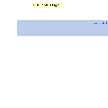
●
Beliebte Frage
über
|
FAQ