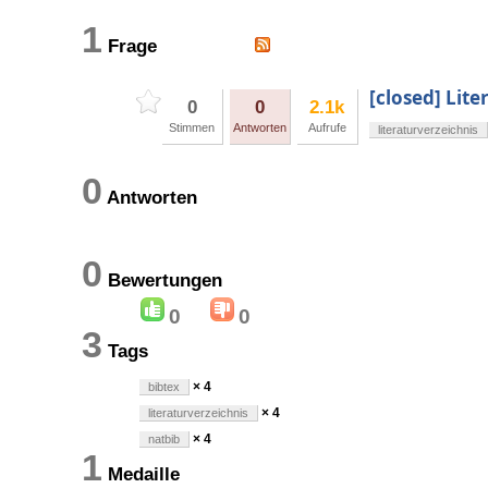
1
Frage
[closed] Lite
0
0
2.1k
Stimmen
Antworten
Aufrufe
literaturverzeichnis
0
Antworten
0
Bewertungen
0
0
3
Tags
× 4
bibtex
× 4
literaturverzeichnis
× 4
natbib
1
Medaille