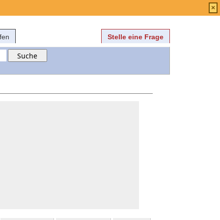
Anmelden
über
FAQ
×
fen
Stelle eine Frage