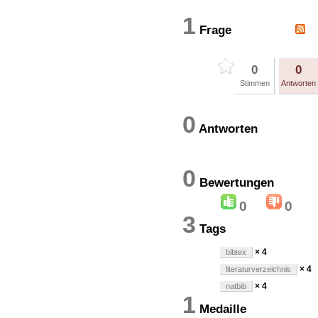
1
Frage
0
0
Stimmen
Antworten
0
Antworten
0
Bewertung
0
0
3
Tags
× 4
bibtex
× 4
literaturverzeichnis
× 4
natbib
1
Medaille