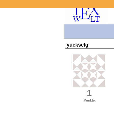
yuekselg
1
Punkte