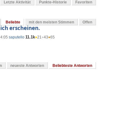
Letzte Aktivität
Punkte-Historie
Favoriten
Beliebte
mit den meisten Stimmen
Offen
lich erscheinen.
11.1k
14:05
saputello
●
21
●
43
●
65
en
neueste Antworten
Beliebteste Antworten