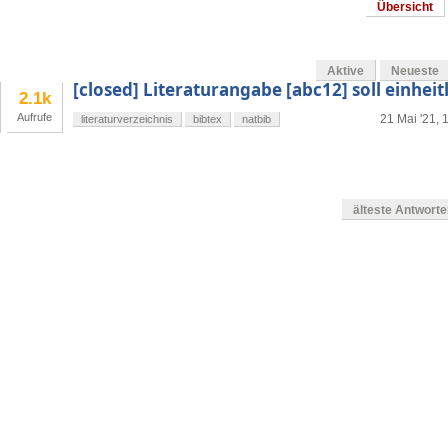
Übersicht
Aktive
Neueste
[closed] Literaturangabe [abc12] soll einheit
2.1k
Aufrufe
21 Mai '21, 
literaturverzeichnis
bibtex
natbib
älteste Antwort
en