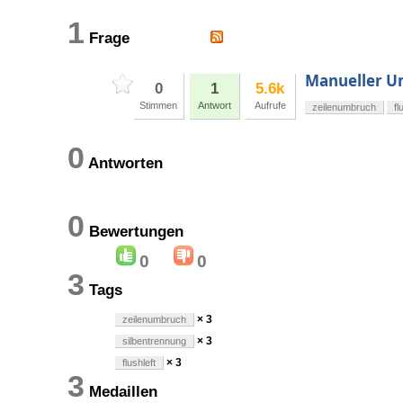
1
Frage
Manueller Um
0
1
5.6k
Stimmen
Antwort
Aufrufe
zeilenumbruch
fl
0
Antworten
0
Bewertungen
0
0
3
Tags
× 3
zeilenumbruch
× 3
silbentrennung
× 3
flushleft
3
Medaillen