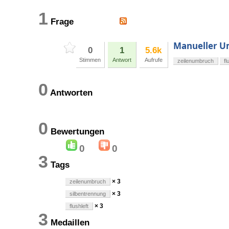
1
Frage
Manueller Um
0
1
5.6k
Stimmen
Antwort
Aufrufe
zeilenumbruch
fl
0
Antworten
0
Bewertungen
0
0
3
Tags
× 3
zeilenumbruch
× 3
silbentrennung
× 3
flushleft
3
Medaillen