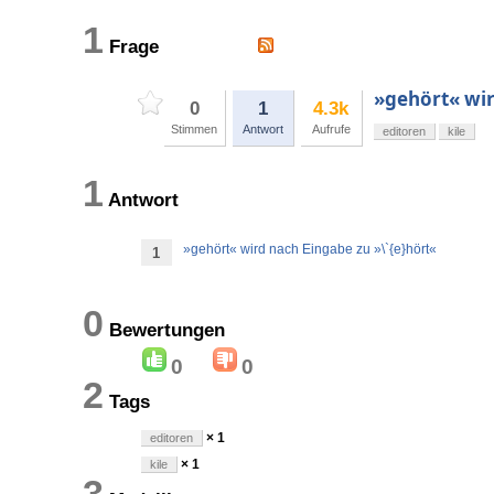
1
Frage
»gehört« wir
0
1
4.3k
Stimmen
Antwort
Aufrufe
editoren
kile
1
Antwort
»gehört« wird nach Eingabe zu »\`{e}hört«
1
0
Bewertungen
0
0
2
Tags
× 1
editoren
× 1
kile
3