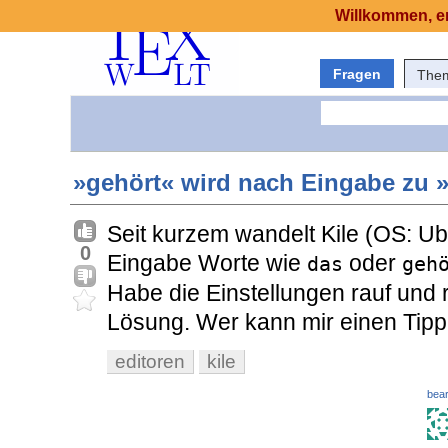
Willkommen, er
Fragen
The
»gehört« wird nach Eingabe zu »
Seit kurzem wandelt Kile (OS: U
0
Eingabe Worte wie
oder
das
geh
Habe die Einstellungen rauf und r
Lösung. Wer kann mir einen Tip
editoren
kile
bear