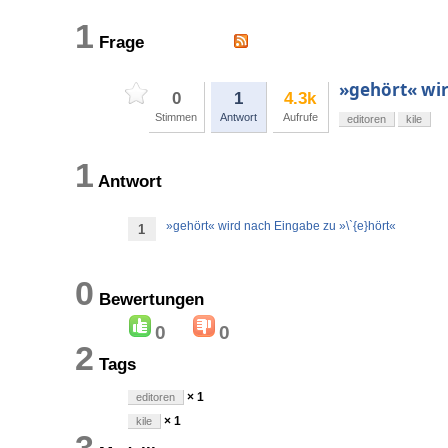
1
Frage
»gehört« wir
0
1
4.3k
Stimmen
Antwort
Aufrufe
editoren
kile
1
Antwort
»gehört« wird nach Eingabe zu »\`{e}hört«
1
0
Bewertungen
0
0
2
Tags
× 1
editoren
× 1
kile
3