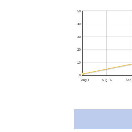
50
40
30
20
10
0
Aug 1
Aug 16
Sep