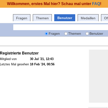
Willkommen, erstes Mal hier? Schau mal unter
FAQ
!
Benutzer
Fragen
Themen
Medaillen
Of
Fragen
Themen
Benutzer
Registrierte Benutzer
Mitglied von
30 Jul '21, 12:43
Letztes Mal gesehen
18 Feb '24, 00:56