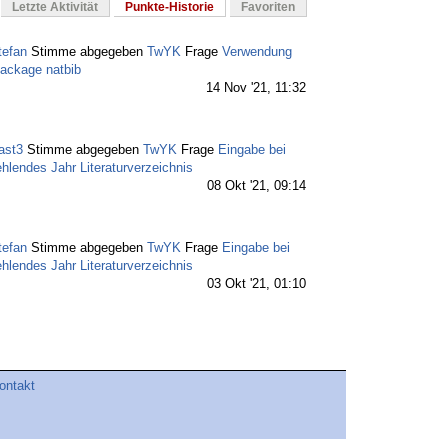
Letzte Aktivität
Punkte-Historie
Favoriten
tefan
Stimme abgegeben
TwYK
Frage
Verwendung
ackage natbib
14 Nov '21, 11:32
ast3
Stimme abgegeben
TwYK
Frage
Eingabe bei
ehlendes Jahr Literaturverzeichnis
08 Okt '21, 09:14
tefan
Stimme abgegeben
TwYK
Frage
Eingabe bei
ehlendes Jahr Literaturverzeichnis
03 Okt '21, 01:10
tefan
Stimme abgegeben
TwYK
Frage
Seitenränder
ben zu groß scrreprt
12 Sep '21, 14:32
ontakt
wYK
hat betrat TeXwelt Q&A community