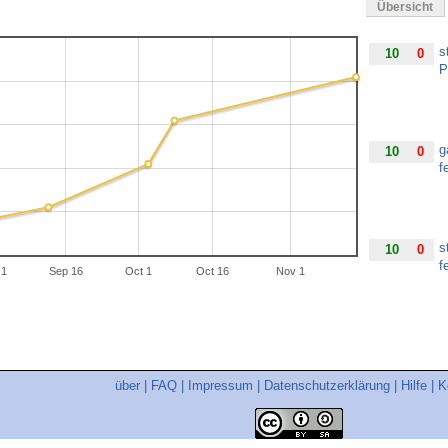
Übersicht
s
10
0
P
g
10
0
f
s
10
0
f
 1
Sep 16
Oct 1
Oct 16
Nov 1
s
10
0
o
über
|
FAQ
|
Impressum
|
Datenschutzerklärung
|
Hilfe
|
K
T
1
0