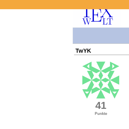
TwYK
41
Punkte