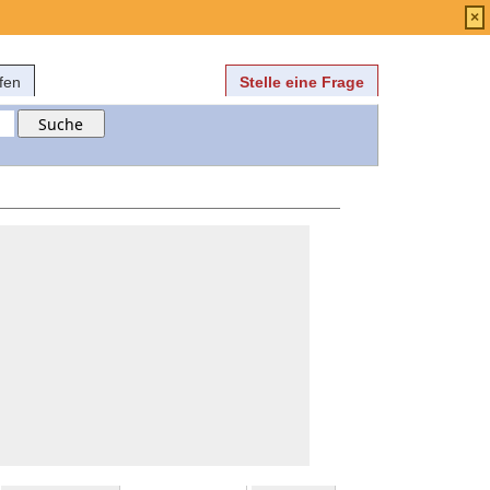
Anmelden
über
FAQ
×
fen
Stelle eine Frage