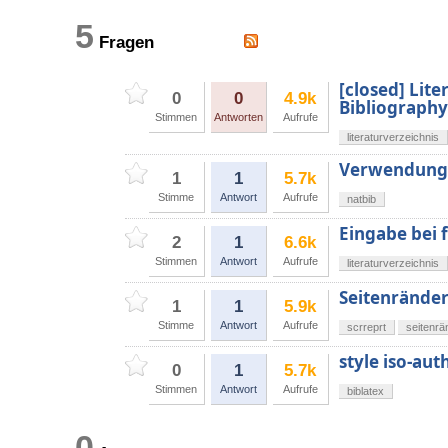
5
Fragen
[closed] Lite
0
0
4.9k
Bibliograph
Stimmen
Antworten
Aufrufe
literaturverzeichnis
Verwendung 
1
1
5.7k
Stimme
Antwort
Aufrufe
natbib
Eingabe bei 
2
1
6.6k
Stimmen
Antwort
Aufrufe
literaturverzeichnis
Seitenränder
1
1
5.9k
Stimme
Antwort
Aufrufe
scrreprt
seitenrä
style iso-au
0
1
5.7k
Stimmen
Antwort
Aufrufe
biblatex
0