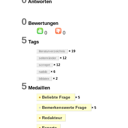
Antworten
0
Bewertungen
0
0
5
Tags
× 19
literaturverzeichnis
× 12
seitenränder
× 12
scrreprt
× 6
natbib
× 2
biblatex
5
Medaillen
●
Beliebte Frage
× 5
●
Bemerkenswerte Frage
× 5
●
Redakteur
●
Experte