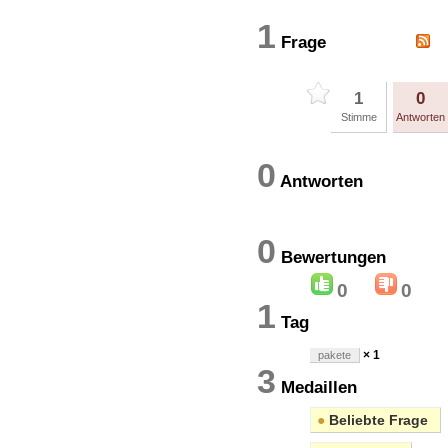
1
Frage
1
0
Stimme
Antworten
0
Antworten
0
Bewertung
0
0
1
Tag
× 1
pakete
3
Medaillen
●
Beliebte Frage