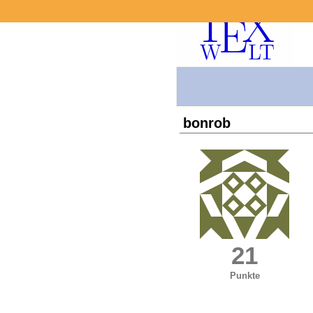
bonrob
21
Punkte