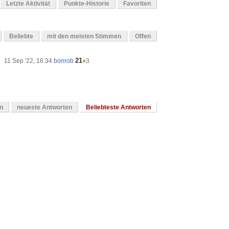
Letzte Aktivität
Punkte-Historie
Favoriten
Beliebte
mit den meisten Stimmen
Offen
21
11 Sep '22, 16:34
bonrob
●
3
en
neueste Antworten
Beliebteste Antworten