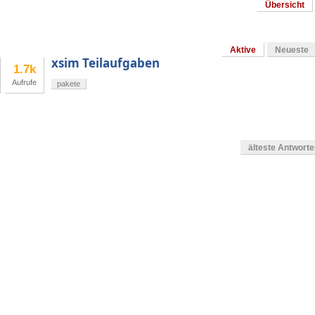
Übersicht
Aktive
Neueste
xsim Teilaufgaben
1.7k
Aufrufe
pakete
älteste Antwort
en