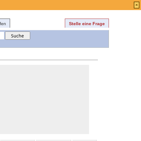
Anmelden
über
FAQ
×
fen
Stelle eine Frage