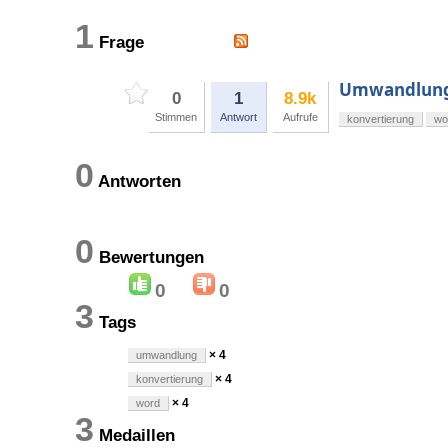
1
Frage
Umwandlung 
0
1
8.9k
Stimmen
Antwort
Aufrufe
konvertierung
wo
0
Antworten
0
Bewertungen
0
0
3
Tags
× 4
umwandlung
× 4
konvertierung
× 4
word
3
Medaillen