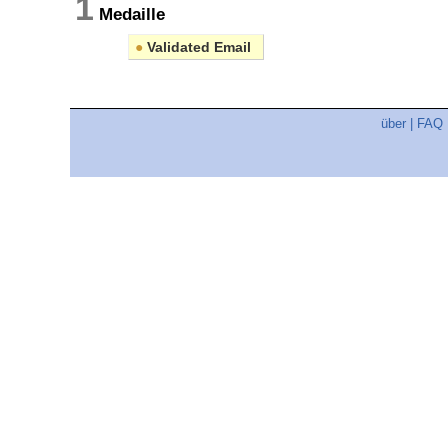
1
Medaille
●
Validated Email
über
|
FAQ