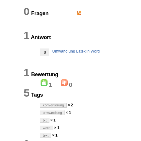
0
Fragen
1
Antwort
Umwandlung Latex in Word
0
1
Bewertung
1
0
5
Tags
× 2
konvertierung
× 1
umwandlung
× 1
txt
× 1
word
× 1
text