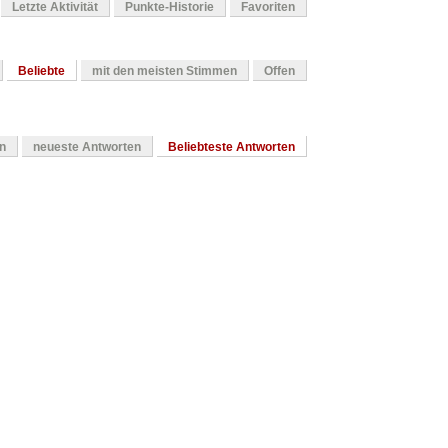
Letzte Aktivität
Punkte-Historie
Favoriten
Beliebte
mit den meisten Stimmen
Offen
en
neueste Antworten
Beliebteste Antworten