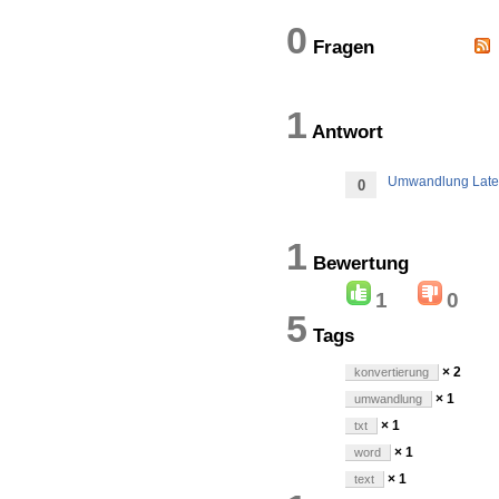
0
Fragen
1
Antwort
Umwandlung Late
0
1
Bewertun
1
0
5
Tags
× 2
konvertierung
× 1
umwandlung
× 1
txt
× 1
word
× 1
text