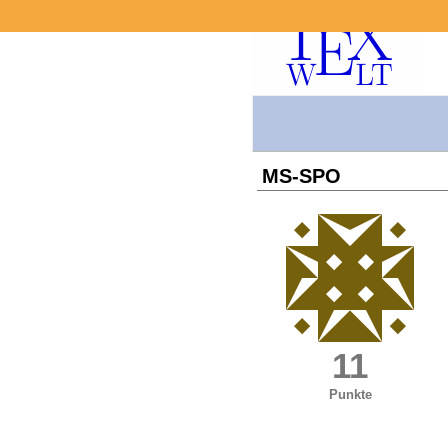
MS-SPO
11
Punkte