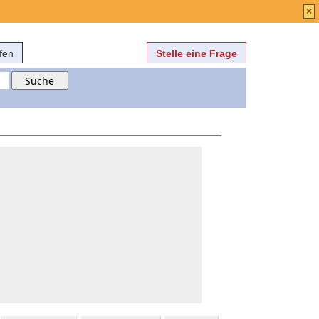
Anmelden
über
FAQ
×
fen
Stelle eine Frage