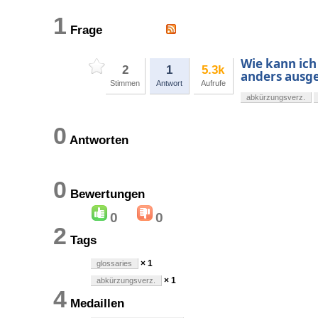
1
Frage
Wie kann ich
2
1
5.3k
anders ausge
Stimmen
Antwort
Aufrufe
abkürzungsverz.
0
Antworten
0
Bewertungen
0
0
2
Tags
× 1
glossaries
× 1
abkürzungsverz.
4
Medaillen