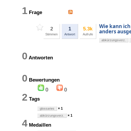
1
Frage
Wie kann ich
2
1
5.3k
anders ausge
Stimmen
Antwort
Aufrufe
abkürzungsverz.
0
Antworten
0
Bewertungen
0
0
2
Tags
× 1
glossaries
× 1
abkürzungsverz.
4
Medaillen