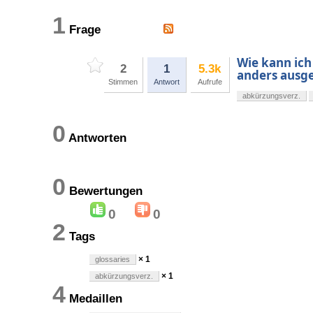
1
Frage
Wie kann ich
2
1
5.3k
anders ausge
Stimmen
Antwort
Aufrufe
abkürzungsverz.
0
Antworten
0
Bewertungen
0
0
2
Tags
× 1
glossaries
× 1
abkürzungsverz.
4
Medaillen