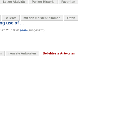
Letzte Aktivität
Punkte-Historie
Favoriten
Beliebte
mit den meisten Stimmen
Offen
ng use of …
Dez '21, 10:20
gast3
(ausgesetzt)
en
neueste Antworten
Beliebteste Antworten