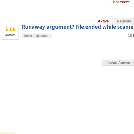
Übersicht
Aktive
Neueste
Runaway argument? File ended while scanni
6.6k
Aufrufe
16 
fehler-meldungen
älteste Antwort
en