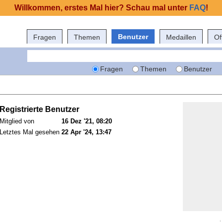
Willkommen, erstes Mal hier? Schau mal unter
FAQ
!
Benutzer
Fragen
Themen
Medaillen
Of
Fragen
Themen
Benutzer
Registrierte Benutzer
Mitglied von
16 Dez '21, 08:20
Letztes Mal gesehen
22 Apr '24, 13:47