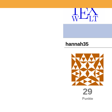
hannah35
29
Punkte