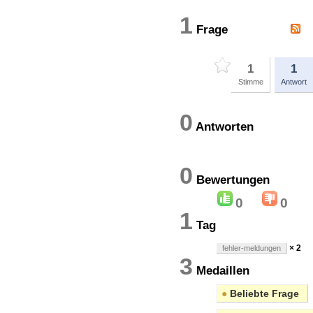
1
Frage
1
1
Stimme
Antwort
0
Antworten
0
Bewertung
0
0
1
Tag
× 2
fehler-meldungen
3
Medaillen
●
Beliebte Frage