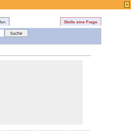
Anmelden
über
FAQ
×
fen
Stelle eine Frage