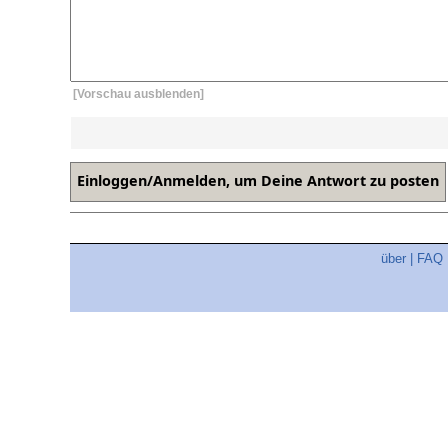
[Vorschau ausblenden]
über
|
FAQ