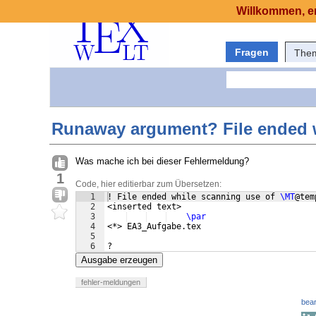
Willkommen, er
Fragen
The
Runaway argument? File ended 
Was mache ich bei dieser Fehlermeldung?
1
Code, hier editierbar zum Übersetzen:
1
! File ended while scanning use of 
\MT
@tem
2
<inserted text> 
3
\par
4
<*> EA3_Aufgabe.tex
5
6
?
Ausgabe erzeugen
fehler-meldungen
bear