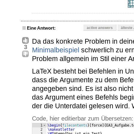
Eine Antwort:
active answers
älteste
Da das konkrete Problem in dei
3
Minimalbeispiel
schwerlich zu ermi
Problem allgemein im Stil einer 
LaTeX besteht bei Befehlen in Un
dass die Argumente zu dem Befehl
angegeben sind. Es ist also nicht
das Argument eines Befehls beginn
der die Unterdatei gelesen wird.
Code, hier editierbar zum Übersetzen:
1
\begin
{
filecontents
}
[
force
]
{
EA3_Aufgabe.t
2
\makeatletter
3
\MT
@temp
{
Das ist ein Test
}