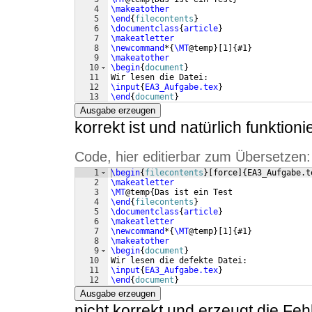
4
\makeatother
5
\end
{
filecontents
}
6
\documentclass
{
article
}
7
\makeatletter
8
\newcommand
*
{
\MT
@temp
}
[
1
]
{
#1
}
9
\makeatother
10
\begin
{
document
}
11
Wir lesen die Datei:
12
\input
{
EA3_Aufgabe.tex
}
13
\end
{
document
}
Ausgabe erzeugen
korrekt ist und natürlich funktioni
Code, hier editierbar zum Übersetzen:
1
\begin
{
filecontents
}
[
force
]
{
EA3_Aufgabe.t
2
\makeatletter
3
\MT
@temp
{
Das ist ein Test
4
\end
{
filecontents
}
5
\documentclass
{
article
}
6
\makeatletter
7
\newcommand
*
{
\MT
@temp
}
[
1
]
{
#1
}
8
\makeatother
9
\begin
{
document
}
10
Wir lesen die defekte Datei:
11
\input
{
EA3_Aufgabe.tex
}
12
\end
{
document
}
Ausgabe erzeugen
nicht korrekt und erzeugt die Fe