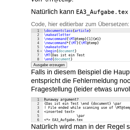
Natürlich kann
EA3_Aufgabe.tex
Code, hier editierbar zum Übersetzen:
1
\documentclass
{
article
}
2
\makeatletter
3
\newcommand
{
\MT
@temp
}
[
1
]
{
#1
}
4
\newcommand
*
{
\MT
}
{
\MT
@temp
}
5
\makeatother
6
\begin
{
document
}
7
\MT
{
Das ist ein Test
8
\end
{
document
}
Ausgabe erzeugen
Falls in diesem Beispiel die Haup
entspricht die Fehlermeldung no
Fragestellung (leider etwas unvo
1
Runaway argument?
2
{Das ist ein Test \end {document} \par 
3
! File ended while scanning use of \MT@tem
4
<inserted text> 
5
    \par 
6
<*> EA3_Aufgabe.tex
Natürlich wird man in der Regel 