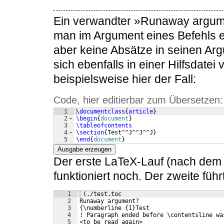
Ein verwandter »Runaway argume
man im Argument eines Befehls e
aber keine Absätze in seinen Ar
sich ebenfalls in einer Hilfsdate
beispielsweise hier der Fall:
Code, hier editierbar zum Übersetzen:
1
\documentclass
{
article
}
2
\begin
{
document
}
3
\tableofcontents
4
\section
{
Test^^J^^J^^J
}
5
\end
{
document
}
Ausgabe erzeugen
Der erste LaTeX-Lauf (nach dem L
funktioniert noch. Der zweite fü
1
 (./test.toc
2
Runaway argument?
3
{\numberline {1}Test 
4
! Paragraph ended before \contentsline wa
5
<to be read again> 