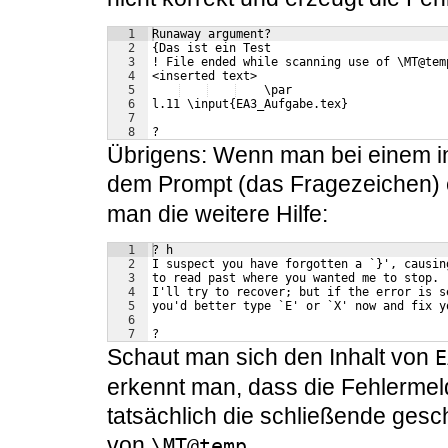
1
Runaway argument?
2
{Das ist ein Test 
3
! File ended while scanning use of \MT@tem
4
<inserted text> 
5
    \par 
6
l.11 \input{EA3_Aufgabe.tex}
7
8
?
Übrigens: Wenn man bei einem int
dem Prompt (das Fragezeichen)
man die weitere Hilfe:
1
? h
2
I suspect you have forgotten a `}', causin
3
to read past where you wanted me to stop.
4
I'll try to recover; but if the error is s
5
you'd better type `E' or `X' now and fix y
6
7
?
Schaut man sich den Inhalt von
E
erkennt man, dass die Fehlermeldu
tatsächlich die schließende ges
von
.
\MT@temp