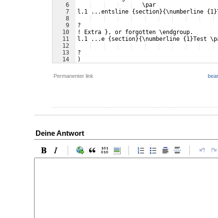
6
   \par 
7
l.1 ...entsline {section}{\numberline {1}
8
9
? 
10
! Extra }, or forgotten \endgroup.
11
l.1 ...e {section}{\numberline {1}Test \p
12
13
? 
14
)
Permanenter link
bear
Deine Antwort