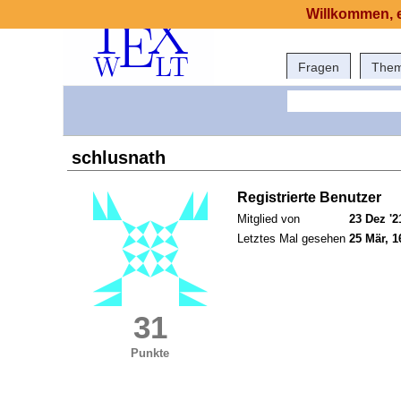
Willkommen, e
Fragen
The
schlusnath
Registrierte Benutzer
Mitglied von
23 Dez '2
Letztes Mal gesehen
25 Mär, 1
31
Punkte