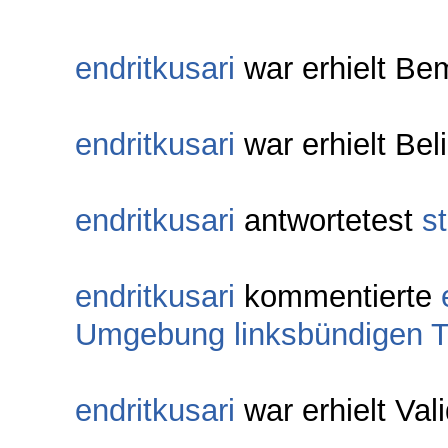
endritkusari
war erhielt Be
endritkusari
war erhielt Bel
endritkusari
antwortetest
s
endritkusari
kommentierte
Umgebung linksbündigen T
endritkusari
war erhielt Val