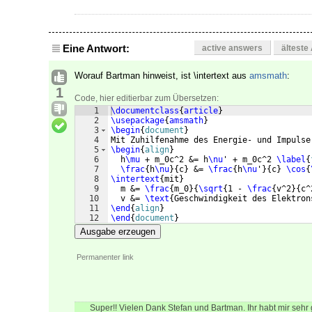
Eine Antwort:
active answers
älteste
Worauf Bartman hinweist, ist \intertext aus
amsmath
:
1
Code, hier editierbar zum Übersetzen:
1
\documentclass
{
article
}
2
\usepackage
{
amsmath
}
3
\begin
{
document
}
4
Mit Zuhilfenahme des Energie- und Impulse
5
\begin
{
align
}
6
  h
\mu
 + m_0c^2 &= h
\nu
' + m_0c^2 
\label
{
7
\frac
{
h
\nu
}
{
c
}
 &= 
\frac
{
h
\nu
'
}
{
c
}
\cos
{
8
\intertext
{
mit
}
9
  m &= 
\frac
{
m_0
}
{
\sqrt
{
1 - 
\frac
{
v^2
}
{
c^
10
  v &= 
\text
{
Geschwindigkeit des Elektron
11
\end
{
align
}
12
\end
{
document
}
Ausgabe erzeugen
Permanenter link
Super!! Vielen Dank Stefan und Bartman. Ihr habt mir sehr 