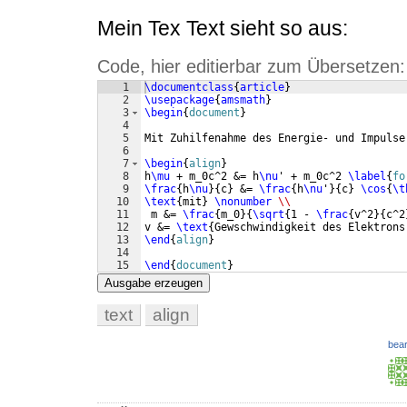
Mein Tex Text sieht so aus:
Code, hier editierbar zum Übersetzen:
1
\documentclass
{
article
}
2
\usepackage
{
amsmath
}
3
\begin
{
document
}
4
5
Mit Zuhilfenahme des Energie- und Impulse
6
7
\begin
{
align
}
8
h
\mu
 + m_0c^2 &= h
\nu
' + m_0c^2 
\label
{
fo
9
\frac
{
h
\nu
}
{
c
}
 &= 
\frac
{
h
\nu
'
}
{
c
}
\cos
{
\t
10
\text
{
mit
}
\nonumber
\\
11
 m &= 
\frac
{
m_0
}
{
\sqrt
{
1 - 
\frac
{
v^2
}
{
c^2
12
v &= 
\text
{
Gewschwindigkeit des Elektrons
13
\end
{
align
}
14
15
\end
{
document
}
Ausgabe erzeugen
text
align
bear