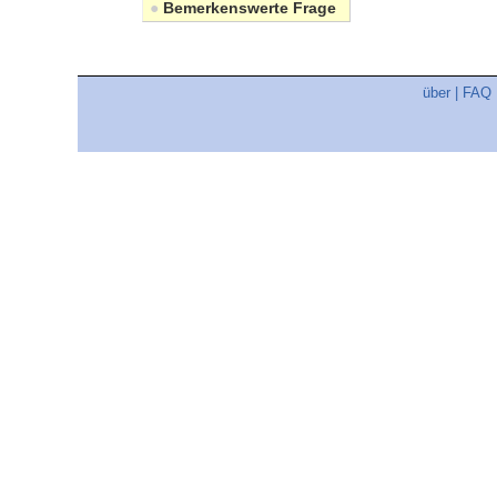
●
Bemerkenswerte Frage
über
|
FAQ