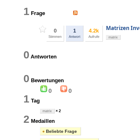
1
Frage
Matrizen In
0
1
4.2k
Stimmen
Antwort
Aufrufe
matrix
0
Antworten
0
Bewertungen
0
0
1
Tag
× 2
matrix
2
Medaillen
●
Beliebte Frage