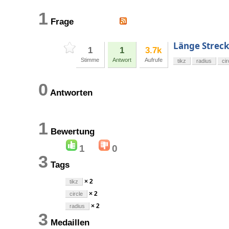
1
Frage
Länge Streck
1
1
3.7k
Stimme
Antwort
Aufrufe
tikz
radius
cir
0
Antworten
1
Bewertung
1
0
3
Tags
× 2
tikz
× 2
circle
× 2
radius
3
Medaillen