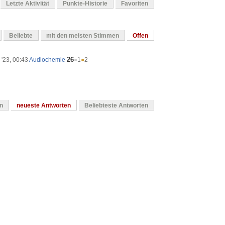
Letzte Aktivität
Punkte-Historie
Favoriten
Beliebte
mit den meisten Stimmen
Offen
26
 '23, 00:43
Audiochemie
●
1
●
2
en
neueste Antworten
Beliebteste Antworten