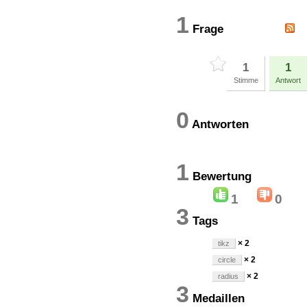
1
Frage
1
1
Stimme
Antwort
0
Antworten
1
Bewertun
1
0
3
Tags
× 2
tikz
× 2
circle
× 2
radius
3
Medaillen