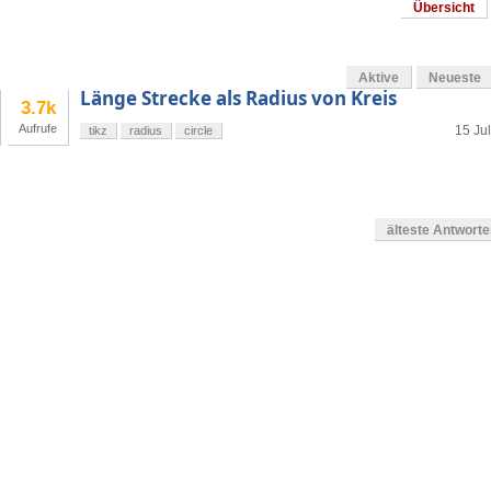
Übersicht
Aktive
Neueste
Länge Strecke als Radius von Kreis
3.7k
Aufrufe
15 Jul
tikz
radius
circle
älteste Antwort
g