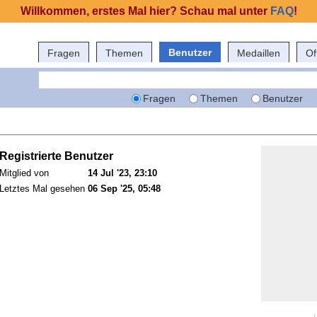
Willkommen, erstes Mal hier? Schau mal unter
FAQ
!
Benutzer
Fragen
Themen
Medaillen
Of
Fragen
Themen
Benutzer
Registrierte Benutzer
Mitglied von
14 Jul '23, 23:10
Letztes Mal gesehen
06 Sep '25, 05:48