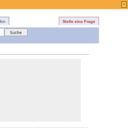
Anmelden
über
FAQ
×
fen
Stelle eine Frage