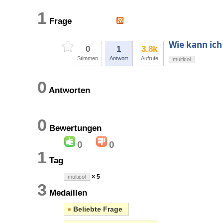
1
Frage
Wie kann ich
0
1
3.8k
Stimmen
Antwort
Aufrufe
multicol
0
Antworten
0
Bewertungen
0
0
1
Tag
× 5
multicol
3
Medaillen
●
Beliebte Frage