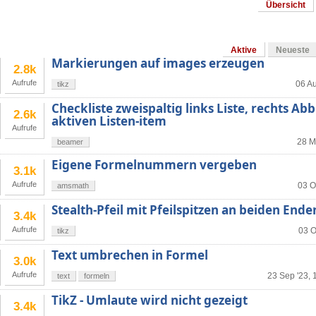
Übersicht
Aktive
Neueste
Markierungen auf images erzeugen
2.8k
Aufrufe
06 Au
tikz
Checkliste zweispaltig links Liste, rechts A
2.6k
aktiven Listen-item
Aufrufe
28 M
beamer
Eigene Formelnummern vergeben
3.1k
Aufrufe
03 O
amsmath
Stealth-Pfeil mit Pfeilspitzen an beiden Ende
3.4k
Aufrufe
03 O
tikz
Text umbrechen in Formel
3.0k
Aufrufe
23 Sep '23, 
text
formeln
TikZ - Umlaute wird nicht gezeigt
3.4k