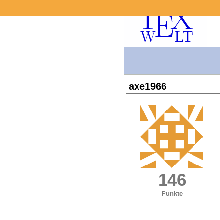
axe1966
146
Punkte