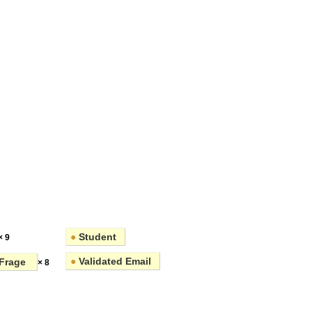
●
Student
× 9
●
Validated Email
Frage
× 8