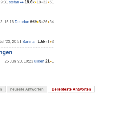
18.6k
19:31
stefan ♦♦
●
18
●
32
●
51
669
23, 15:16
Delorian
●
5
●
26
●
34
1.6k
Jul '23, 20:51
Bartman
●
1
●
3
ungen
21
25 Jun '23, 10:23
uliken
●
1
en
neueste Antworten
Beliebteste Antworten