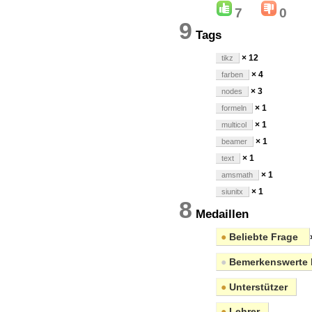
7
0
9
Tags
× 12
tikz
× 4
farben
× 3
nodes
× 1
formeln
× 1
multicol
× 1
beamer
× 1
text
× 1
amsmath
× 1
siunitx
8
Medaillen
●
Beliebte Frage
●
Bemerkenswerte 
●
Unterstützer
●
Lehrer