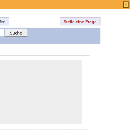
Anmelden
über
FAQ
×
fen
Stelle eine Frage