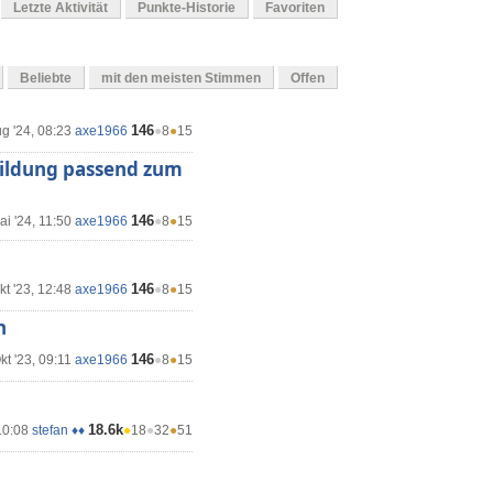
Letzte Aktivität
Punkte-Historie
Favoriten
Beliebte
mit den meisten Stimmen
Offen
146
g '24, 08:23
axe1966
●
8
●
15
bbildung passend zum
146
ai '24, 11:50
axe1966
●
8
●
15
146
kt '23, 12:48
axe1966
●
8
●
15
n
146
kt '23, 09:11
axe1966
●
8
●
15
18.6k
10:08
stefan ♦♦
●
18
●
32
●
51