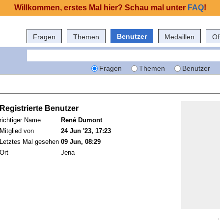
Willkommen, erstes Mal hier? Schau mal unter
FAQ
!
Benutzer
Fragen
Themen
Medaillen
Of
Fragen
Themen
Benutzer
Registrierte Benutzer
richtiger Name
René Dumont
Mitglied von
24 Jun '23, 17:23
Letztes Mal gesehen
09 Jun, 08:29
Ort
Jena