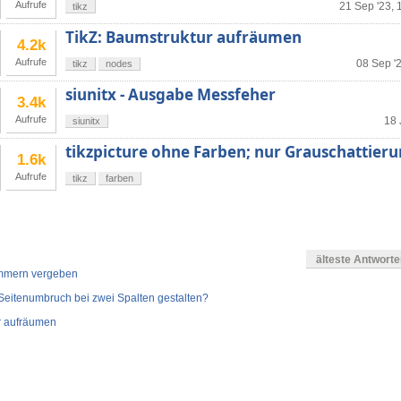
Aufrufe
21 Sep '23, 
tikz
TikZ: Baumstruktur aufräumen
4.2k
Aufrufe
08 Sep '
tikz
nodes
siunitx - Ausgabe Messfeher
3.4k
Aufrufe
18 
siunitx
tikzpicture ohne Farben; nur Grauschattier
1.6k
Aufrufe
tikz
farben
älteste Antwort
mmern vergeben
Seitenumbruch bei zwei Spalten gestalten?
r aufräumen
en