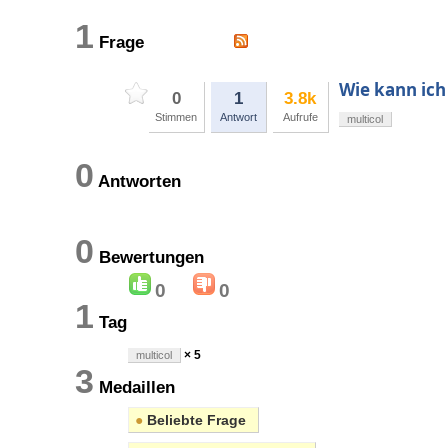
1
Frage
Wie kann ich
0
1
3.8k
Stimmen
Antwort
Aufrufe
multicol
0
Antworten
0
Bewertungen
0
0
1
Tag
× 5
multicol
3
Medaillen
●
Beliebte Frage