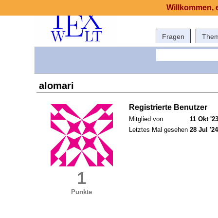
Willkommen, e
Fragen
The
alomari
Registrierte Benutzer
Mitglied von
11 Okt '2
Letztes Mal gesehen
28 Jul '24
1
Punkte