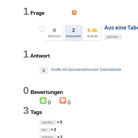
1
Frage
Aus eine Tabe
0
2
6.4k
Stimmen
Antworten
Aufrufe
tabellen
1
Antwort
Grafik mit darunterstehender Datentabelle
0
0
Bewertungen
0
0
3
Tags
× 5
tabellen
× 2
tikz
× 2
pgfplots