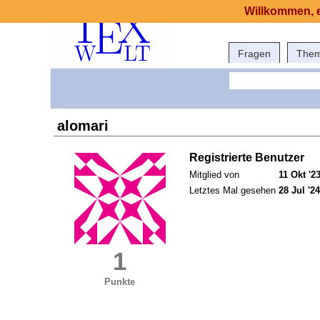
Willkommen, e
Fragen
The
alomari
Registrierte Benutzer
Mitglied von
11 Okt '2
Letztes Mal gesehen
28 Jul '24
1
Punkte