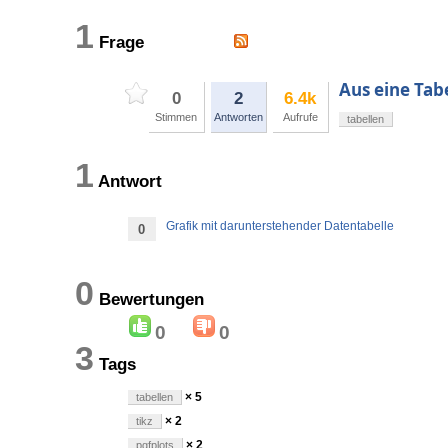
1
Frage
Aus eine Tabe
0
2
6.4k
Stimmen
Antworten
Aufrufe
tabellen
1
Antwort
Grafik mit darunterstehender Datentabelle
0
0
Bewertungen
0
0
3
Tags
× 5
tabellen
× 2
tikz
× 2
pgfplots