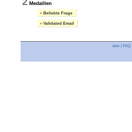
2
Medaillen
●
Beliebte Frage
●
Validated Email
über
|
FAQ