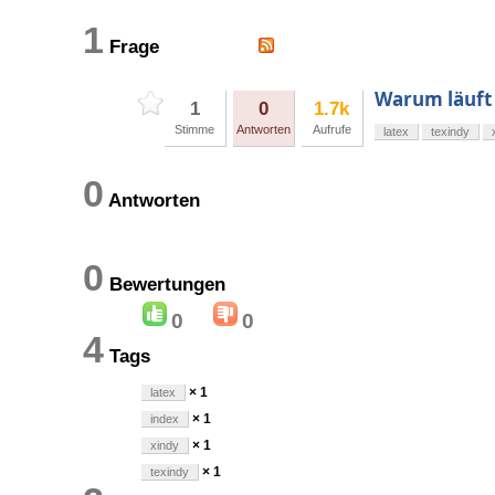
1
Frage
Warum läuft 
1
0
1.7k
Stimme
Antworten
Aufrufe
latex
texindy
0
Antworten
0
Bewertungen
0
0
4
Tags
× 1
latex
× 1
index
× 1
xindy
× 1
texindy