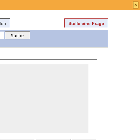
Anmelden
über
FAQ
×
fen
Stelle eine Frage