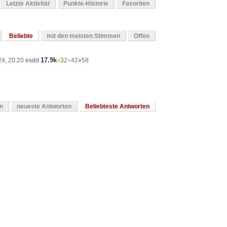
Letzte Aktivität
Punkte-Historie
Favoriten
Beliebte
mit den meisten Stimmen
Offen
17.9k
24, 20:20
esdd
●
32
●
42
●
58
en
neueste Antworten
Beliebteste Antworten