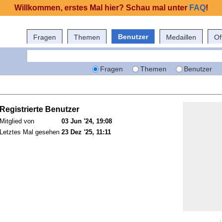
Willkommen, erstes Mal hier? Schau mal unter
FAQ
!
Benutzer
Fragen
Themen
Medaillen
Of
Fragen
Themen
Benutzer
Registrierte Benutzer
Mitglied von
03 Jun '24, 19:08
Letztes Mal gesehen
23 Dez '25, 11:11