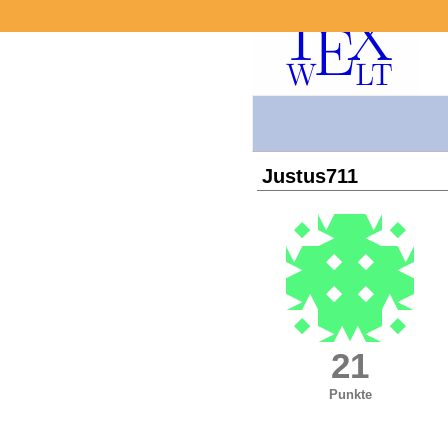
Justus711
21
Punkte