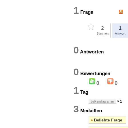
1
Frage
2
1
Stimmen
Antwort
0
Antworten
0
Bewertung
0
0
1
Tag
× 1
balkendiagramm
3
Medaillen
●
Beliebte Frage