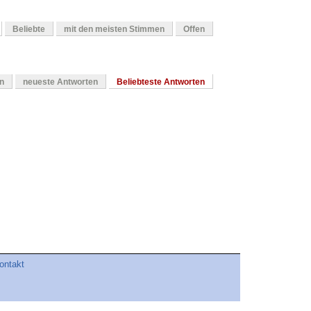
Beliebte
mit den meisten Stimmen
Offen
en
neueste Antworten
Beliebteste Antworten
ontakt