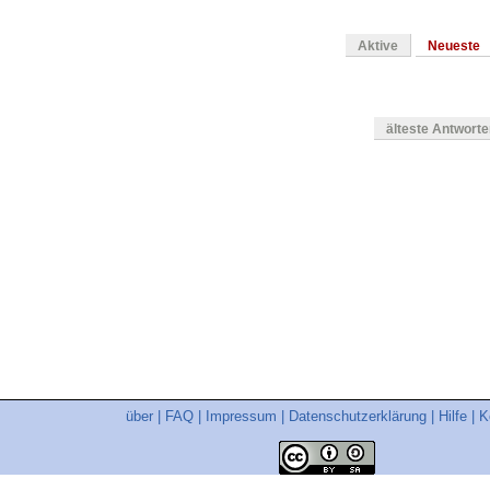
Aktive
Neueste
älteste Antwort
en
über
|
FAQ
|
Impressum
|
Datenschutzerklärung
|
Hilfe
|
K