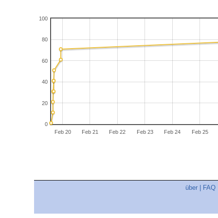
100
80
60
40
20
0
Feb 20
Feb 21
Feb 22
Feb 23
Feb 24
Feb 25
über
|
FAQ