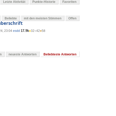
Letzte Aktivität
Punkte-Historie
Favoriten
Beliebte
mit den meisten Stimmen
Offen
berschrift
17.9k
24, 23:04
esdd
●
32
●
42
●
58
en
neueste Antworten
Beliebteste Antworten