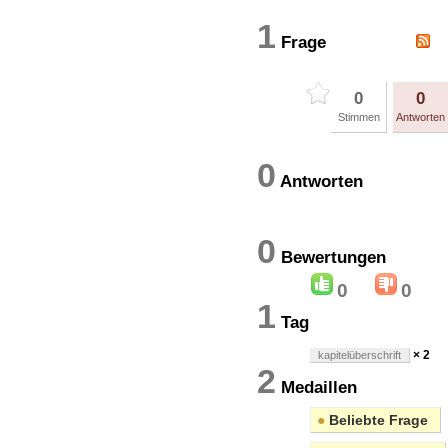
1
Frage
0
0
Stimmen
Antworten
0
Antworten
0
Bewertung
0
0
1
Tag
× 2
kapitelüberschrift
2
Medaillen
●
Beliebte Frage