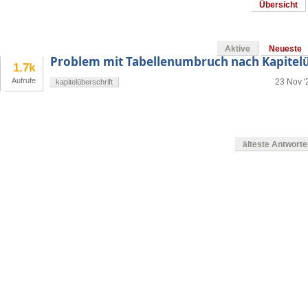
Übersicht
Aktive
Neueste
Problem mit Tabellenumbruch nach Kapitelü
1.7k
Aufrufe
23 Nov '
kapitelüberschrift
älteste Antwort
en