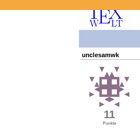
unclesamwk
11
Punkte