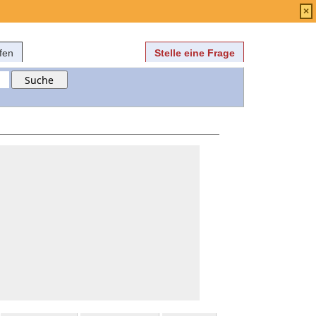
Anmelden
über
FAQ
×
fen
Stelle eine Frage