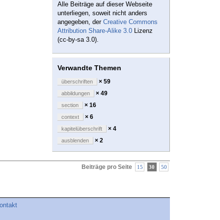
Alle Beiträge auf dieser Webseite
unterliegen, soweit nicht anders
angegeben, der
Creative Commons
Attribution Share-Alike 3.0
Lizenz
(cc-by-sa 3.0).
Verwandte Themen
× 59
überschriften
× 49
abbildungen
× 16
section
× 6
context
× 4
kapitelüberschrift
× 2
ausblenden
Beiträge pro Seite
15
30
50
ontakt