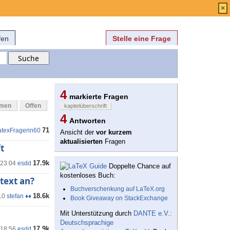
Anmelden
über
FAQ
×
fen
Stelle eine Frage
4
markierte Fragen
mmen
Offen
kapitelüberschrift
4
Antworten
71
atexFragerin60
Ansicht der
vor kurzem
aktualisierten
Fragen
t
17.9k
 23:04
esdd
Doppelte Chance auf
kostenloses Buch:
text an?
Buchverschenkung auf LaTeX.org
18.6k
10
stefan ♦♦
Book Giveaway on StackExchange
Mit Unterstützung durch
DANTE e.V.:
Deutschsprachige
17.9k
 18:56
esdd