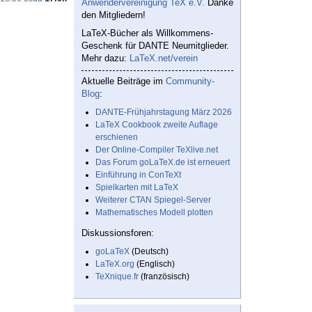
Anwendervereinigung TeX e.V.
Danke
den Mitgliedern!
LaTeX-Bücher als Willkommens-
Geschenk für DANTE Neumitglieder.
Mehr dazu:
LaTeX.net/verein
Aktuelle Beiträge im
Community-
Blog
:
DANTE-Frühjahrstagung März 2026
LaTeX Cookbook zweite Auflage
erschienen
Der Online-Compiler TeXlive.net
Das Forum goLaTeX.de ist erneuert
Einführung in ConTeXt
Spielkarten mit LaTeX
Weiterer CTAN Spiegel-Server
Mathematisches Modell plotten
Diskussionsforen:
goLaTeX
(Deutsch)
LaTeX.org
(Englisch)
TeXnique.fr
(französisch)