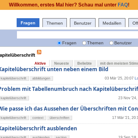
Willkommen, erstes Mal hier? Schau mal unter
FAQ
!
Fragen
Themen
Benutzer
Medaillen
Of
Fragen
Themen
Benutzer
apitelüberschrift
Aktive
Neueste
Beliebte
mit den meisten Sti
Kapitelüberschrift unten neben einem Bild
03 Mär '25, 20:07
L
kapitelüberschrift
abbildungen
Problem mit Tabellenumbruch nach Kapitelüberschrif
23 Nov '24,
kapitelüberschrift
Wie passe ich das Aussehen der Überschriften mit Con
17 Mär '21, 20:
kapitelüberschrift
context
überschriften
Kapitelüberschrift ausblenden
19 Sep '18,
kapitelüberschrift
ausblenden
section