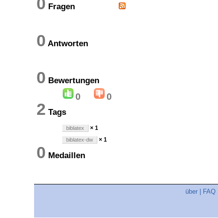
0
Fragen
0
Antworten
0
Bewertungen
0
0
2
Tags
× 1
biblatex
× 1
biblatex-dw
0
Medaillen
über
|
FAQ