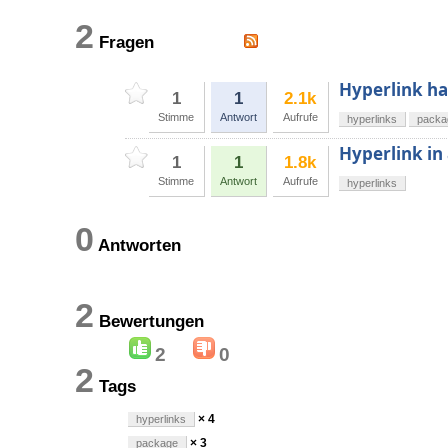
2
Fragen
Hyperlink ha
1
1
2.1k
Stimme
Antwort
Aufrufe
hyperlinks
packa
Hyperlink in 
1
1
1.8k
Stimme
Antwort
Aufrufe
hyperlinks
0
Antworten
2
Bewertungen
2
0
2
Tags
× 4
hyperlinks
× 3
package