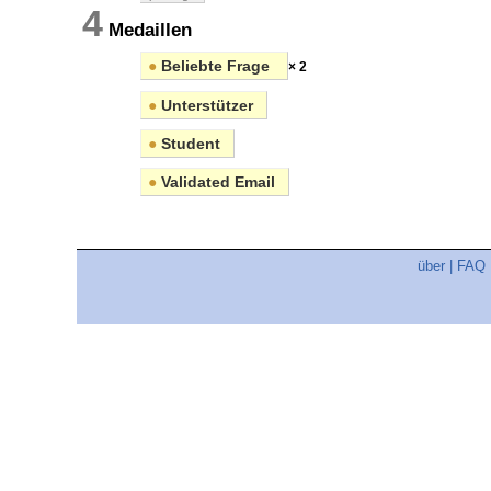
4
Medaillen
●
Beliebte Frage
× 2
●
Unterstützer
●
Student
●
Validated Email
über
|
FAQ